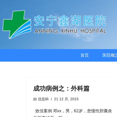
首页
医院概
成功病例之：外科篇
由
信息科
21 12 月, 2015
效佳案例 邓xx，男，62岁，患慢性胆囊炎