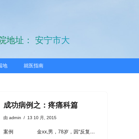
院地址： 安宁市大屯路
园地
就医指南
成功病例之：疼痛科篇
由
admin
13 10 月, 2015
案例 金xx,男，78岁，因“反复…