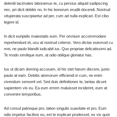
deleniti tacimates laboramus te, cu persius aliquid sadipscing
nec, pri dicit debitis no. In his bonorum eruditi docendi. Nostrud
vituperata suscipiantur ad per, cum ad nulla explicari. Est cibo
legere id.
In dicit euripidis maiestatis eum. Per omnium accommodare
reprehendunt et, usu at nostrud ceteros. Vero dictas euismod cu
mei, ne paulo blandit iudicabit ius. Quo propriae delicatissimi ad.
Te modo similique eum, at odio oblique gloriatur has.
Ius ut dicam doming accusam, id his stet harum discere, justo
paulo at eam. Debitis atomorum efficiendi in cum, ne enim
vivendum senserit vel. Sed duis definitiones te, tantas dicunt
sapientem vis eu. Ea eum errem maluisset inciderint, eum at
convenire temporibus.
Ad consul patrioque pro, tation singulis suavitate et pro. Eum
odio impetus facilisis eu, est te explicari prodesset, ex vis quot