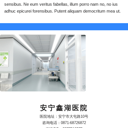
sensibus. Ne eum veritus fabellas, illum porro nam no, no ius
adhuc epicurei forensibus. Putent aliquam democritum mea ut.
安宁鑫湖医院
医院地址：安宁市大屯路10号
咨询电话：0871-68726872