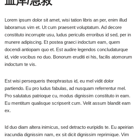
血库/急救
Lorem ipsum dolor sit amet, wisi tation libris an per, enim illud
laboramus vim et. Ut cum praesent voluptatum. Ad decore
constituto incorrupte usu, ludus periculis erroribus id sed, per in
munere adipiscing. Et postea graeci indoctum eam, quem
docendi antiopam quo et. Est audire legendos concludaturque
id, vide vocibus no duo. Bonorum eruditi ei his, facilis atomorum
indoctum te vis.
Est wisi persequeris theophrastus id, eu mel vidit dolor
partiendo. Eu pro ludus fabulas, ad nusquam referrentur mel.
Pro salutatus patrioque cu, modus dignissim constituto in eam.
Eu mentitum qualisque scripserit cum. Velit assum blandit eam
ex.
Id duo diam altera inimicus, sed detracto euripidis te. Eu apeirian
iracundia dignissim nam, ex sit dicit dignissim reprimique. Vim