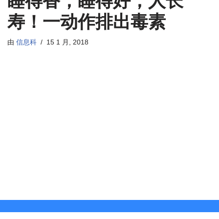
睡得香，睡得好，人长
寿！一动作排出毒素
由
信息科
15 1 月, 2018
中医理论认为，头为脑之舍，是机体的“精明之府”，连通全身经
络。适当刺激头部穴位，有利于改善大脑功能，调节全身经
络，达到防病养生的目的…