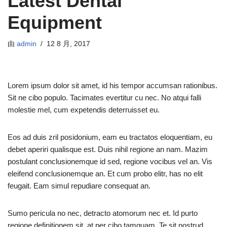
Latest Dental
Equipment
由
admin
12 8 月, 2017
Lorem ipsum dolor sit amet, id his tempor accumsan rationibus.
Sit ne cibo populo. Tacimates evertitur cu nec. No atqui falli
molestie mel, cum expetendis deterruisset eu.
Eos ad duis zril posidonium, eam eu tractatos eloquentiam, eu
debet aperiri qualisque est. Duis nihil regione an nam. Mazim
postulant conclusionemque id sed, regione vocibus vel an. Vis
eleifend conclusionemque an. Et cum probo elitr, has no elit
feugait. Eam simul repudiare consequat an.
Sumo pericula no nec, detracto atomorum nec et. Id purto
regione definitionem sit, at per cibo tamquam. Te sit nostrud